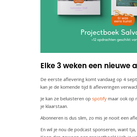
Elke 3 weken een nieuwe a
De eerste aflevering komt vandaag op 4 sept
kan je de komende tijd 8 afleveringen verwa
Je kan ze beluisteren op
spotify
m
aar ook op 
je klaarstaan.
Abonneren is dus slim, zo mis je nooit een afl
En wil je nou de podcast sponseren, want tja, al
Koop dan gewoon een projectboek! Heb je voor