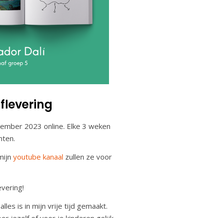
flevering
ember 2023 online. Elke 3 weken
chten.
mijn
youtube kanaal
zullen ze voor
evering!
les is in mijn vrije tijd gemaakt.
 jezelf of voor je kinderen gelijk