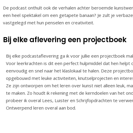
De podcast onthult ook de verhalen achter beroemde kunstwerk
een heel spektakel om een getapete banaan? Je zult je verba
vastgelegd met hun penselen en creativiteit.
Bij elke aflevering een projectboek
Bij elke podcastaflevering ga ik voor jullie een projectboek ma
Voor leerkrachten is dit een perfect hulpmiddel dat hen helpt
eenvoudig en snel naar het klaslokaal te halen. Deze projectbo
opgebouwd met leuke activiteiten, knutselprojecten en inter
Ze zijn ontworpen om het leren over kunst niet alleen leuk, m
te maken. Zo houdt ik rekening met de kerndoelen van het on
probeer ik overal Lees, Luister en Schrijfopdrachten te verw
Ontwerpend leren overal aan bod.