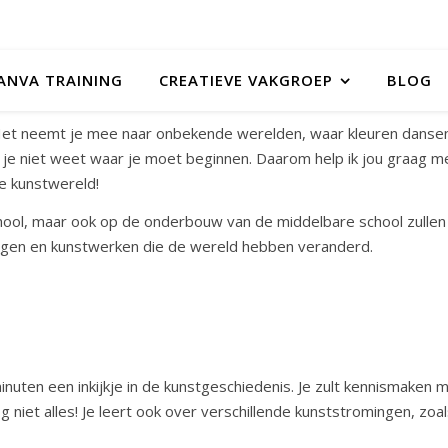
ANVA TRAINING
CREATIEVE VAKGROEP
BLOG
g. Het neemt je mee naar onbekende werelden, waar kleuren danse
 je niet weet waar je moet beginnen. Daarom help ik jou graag m
e kunstwereld!
ool, maar ook op de onderbouw van de middelbare school zullen l
ingen en kunstwerken die de wereld hebben veranderd.
 minuten een inkijkje in de kunstgeschiedenis. Je zult kennismake
og niet alles! Je leert ook over verschillende kunststromingen, 