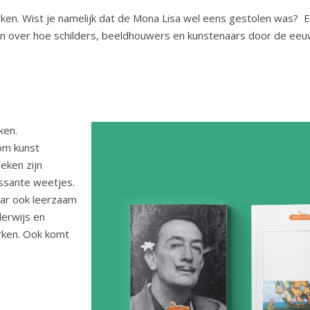
en. Wist je namelijk dat de Mona Lisa wel eens gestolen was? E
zen over hoe schilders, beeldhouwers en kunstenaars door de e
ken.
 om kunst
eken zijn
essante weetjes.
aar ook leerzaam
derwijs en
erken. Ook komt