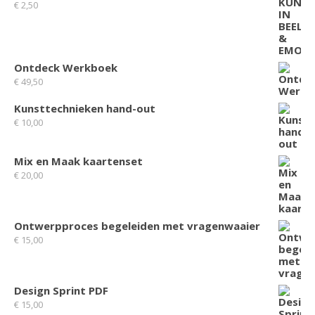
€
2,50
Ontdeck Werkboek
€
49,50
Kunsttechnieken hand-out
€
10,00
Mix en Maak kaartenset
€
20,00
Ontwerpproces begeleiden met vragenwaaier
€
15,00
Design Sprint PDF
€
15,00