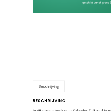
Beschrijving
BESCHRIJVING
In dit projectboek over Salvador Dalí vind je m