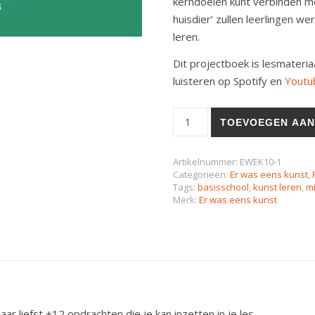
kerndoelen kunt verbinden me
huisdier’ zullen leerlingen w
leren.
Dit projectboek is lesmateria
luisteren op Spotify en
Youtu
TOEVOEGEN AAN
Artikelnummer:
EWEK10-1
Categorieën:
Er was eens kunst
,
Tags:
basisschool
,
kunst leren
,
mi
Merk:
Er was eens kunst
aar liefst +12 opdrachten die je kan inzetten in je les.