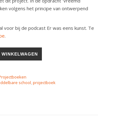
t dit project. In de opdracht ‘Vreemd
erken volgens het principe van ontwerpend
al voor bij de podcast Er was eens kunst. Te
be
.
 WINKELWAGEN
Projectboeken
ddelbare school
,
projectboek