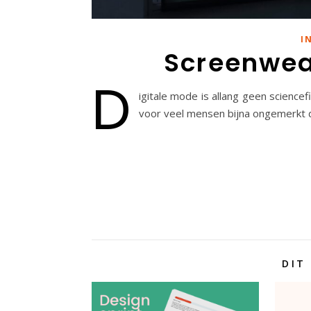
I
Screenwea
D
igitale mode is allang geen sciencef
voor veel mensen bijna ongemerkt d
DIT